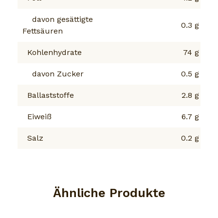
davon gesättigte
0.3 g
Fettsäuren
Kohlenhydrate
74 g
davon Zucker
0.5 g
Ballaststoffe
2.8 g
Eiweiß
6.7 g
Salz
0.2 g
Ähnliche Produkte