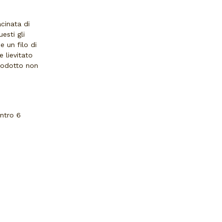
acinata di
esti gli
 un filo di
 lievitato
prodotto non
entro 6