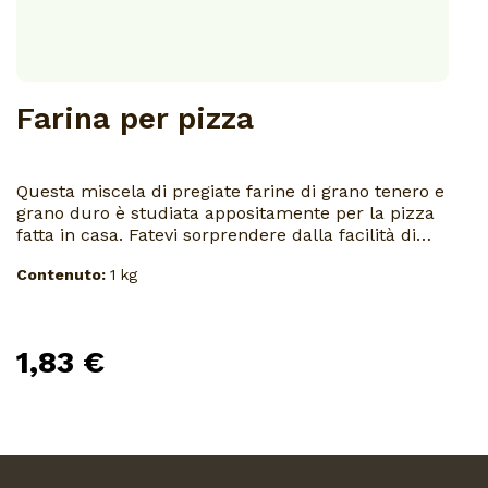
Farina per pizza
Questa miscela di pregiate farine di grano tenero e
grano duro è studiata appositamente per la pizza
fatta in casa. Fatevi sorprendere dalla facilità di
preparazione e dal sapore genuino della vostra
Contenuto:
1 kg
pizza. L’alta qualità della farina per pizza RIEPER
garantisce l’ottima riuscita di tutti i tipi di pizza,
sottile o alta, morbida o croccante, secondo il
gusto personale. Il prodotto non contiene additivi di
1,83 €
alcun genere.Umidità massima 15,5 %.Conservare
in luogo fresco e asciutto.