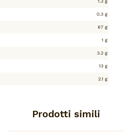
1.3 g
0.3 g
67 g
1 g
3.2 g
13 g
2.1 g
Prodotti simili