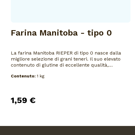
Farina Manitoba - tipo 0
La farina Manitoba RIEPER di tipo 0 nasce dalla
migliore selezione di grani teneri. Il suo elevato
contenuto di glutine di eccellente qualità,
garantisce uno sviluppo ottimale dell’impasto, che
Contenuto:
1 kg
risulta elastico e morbido e contribuisce a
mantenere la freschezza del prodotto più a lungo.
Ideale per la preparazione di tutti i prodotti da
forno a lunga lievitazione come panettoni, pandori,
1,59 €
colombe, brioches e pizze.Umidità massima 15,5
%.Conservare in luogo fresco e asciutto.