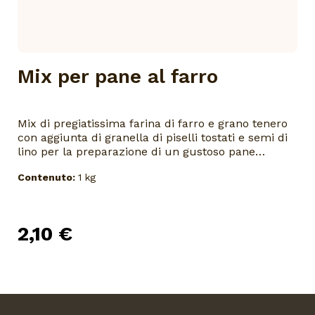
Mix per pane al farro
Mix di pregiatissima farina di farro e grano tenero
con aggiunta di granella di piselli tostati e semi di
lino per la preparazione di un gustoso pane
integrale. Gli ingredienti naturali di primissima
Contenuto:
1 kg
qualità, miscelati con cura, garantiscono una facile
e rapida lavorazione per ottenere un pane
fragrante e profumato secondo l’antica tradizione.
Non contiene additivi né coadiuvanti di alcun
2,10 €
genere. Adatto alla preparazione con la macchina
del pane.Umidità massima 15,5 %.Conservare in
luogo fresco e asciutto. Consumare la miscela
entro 6 settimane dall'apertura.