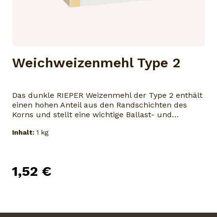
Weichweizenmehl Type 2
Das dunkle RIEPER Weizenmehl der Type 2 enthält
einen hohen Anteil aus den Randschichten des
Korns und stellt eine wichtige Ballast- und
Mineralstoffquelle in der täglichen Ernährung dar.
Inhalt:
1 kg
Dank der feinen Struktur lässt es sich leicht
verarbeiten und verleiht Gebäcken aller Art ein
kräftiges, intensives Aroma und eine etwas
dunklere Farbe.Höchstfeuchtigkeit 15,5 %.Hinweis
1,52 €
zur Lagerung: Kühl und trocken lagern.