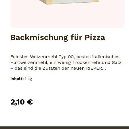
Backmischung für Pizza
Feinstes Weizenmehl Typ 00, bestes italienisches
Hartweizenmehl, ein wenig Trockenhefe und Salz
– das sind die Zutaten der neuen RIEPER
Backmischung für Pizza. Nur Wasser und ein
Inhalt:
1 kg
Schuß Olivenöl werden benötigt um in kurzer Zeit
einen wunderbaren Pizzateig zu erhalten, zum
Belegen und Genießen ganz nach Wunsch. Die
Mischung besteht rein aus natürlichen,
2,10 €
gentechnisch nicht veränderten Zutaten und ist
frei von Zusatzsto­ffen.Höchstfeuchtigkeit 15,5
%.Hinweis zur Lagerung: Kühl und trocken lagern.
Offene Packungen innerhalb von 6 Wochen
aufbrauchen.