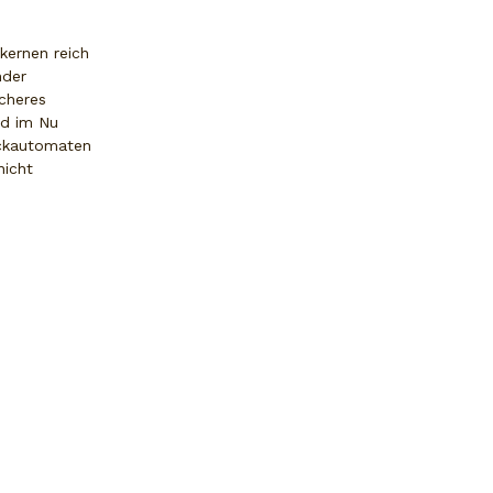
kernen reich
nder
icheres
nd im Nu
ackautomaten
nicht