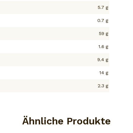
5.7 g
0.7 g
59 g
1.6 g
9.4 g
14 g
2.3 g
Ähnliche Produkte