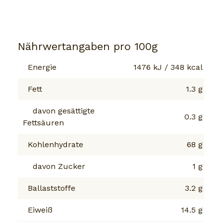
Nährwertangaben pro 100g
Energie
1476 kJ / 348 kcal
Fett
1.3 g
davon gesättigte
0.3 g
Fettsäuren
Kohlenhydrate
68 g
davon Zucker
1 g
Ballaststoffe
3.2 g
Eiweiß
14.5 g